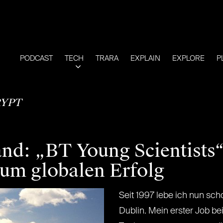
PODCAST
TECH
TRARA
EXPLAIN
EXPLORE
P
YPT
and: „BT Young Scientists
zum globalen Erfolg
Seit 1997 lebe ich nun sch
Dublin. Mein erster Job be