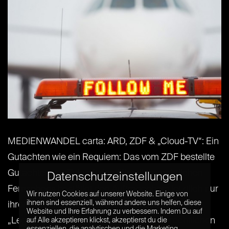
MEDIENWANDEL carta: ARD, ZDF & „Cloud-TV“: Ein
Gutachten wie ein Requiem: Das vom ZDF bestellte
Gutachten zur Zukunft des öffentlich-rechtlichen
Datenschutzeinstellungen
Fernsehens bestätigt den Auftraggebern letztlich nur
Wir nutzen Cookies auf unserer Website. Einige von
ihnen sind essenziell, während andere uns helfen, diese
ihren Status quo. Das 108-seitige Gutachten
Website und Ihre Erfahrung zu verbessern. Indem Du auf
„Legitimation und Auftrag des öffentlich-rechtlichen
auf Alle akzeptieren klickst, akzeptierst du die