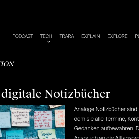
PODCAST
TECH
TRARA
EXPLAIN
EXPLORE
P
ION
e digitale Notizbücher
Analoge Notizbücher sind f
dem sie alle Termine, Kon
Gedanken aufbewahren. 
Anspruch an die Alltagsorga