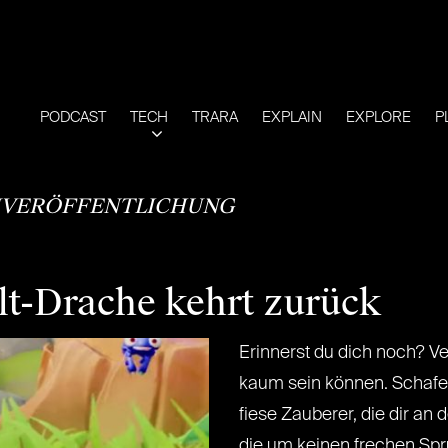
PODCAST
TECH
TRARA
EXPLAIN
EXPLORE
P
VERÖFFENTLICHUNG
lt-Drache kehrt zurück
Erinnerst du dich noch? V
kaum sein können. Schafe,
fiese Zauberer, die dir an 
die um keinen frechen Spru