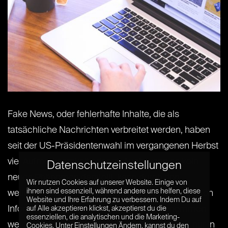
Fake News, oder fehlerhafte Inhalte, die als
tatsächliche Nachrichten verbreitet werden, haben
seit der US-Präsidentenwahl im vergangenen Herbst
viel Aufmerksamkeit erlangt. Auch wenn es kein
Datenschutzeinstellungen
neues Phänomen darstellt, kann durch den
Wir nutzen Cookies auf unserer Website. Einige von
ihnen sind essenziell, während andere uns helfen, diese
weltumspannenden Charakter dieser webbasierten
Website und Ihre Erfahrung zu verbessern. Indem Du auf
Informationen internationaler Einfluss genommen
auf Alle akzeptieren klickst, akzeptierst du die
essenziellen, die analytischen und die Marketing-
werden. Infolgedessen ist dieses Thema nicht nur in
Cookies. Unter Einstellungen Ändern, kannst du den