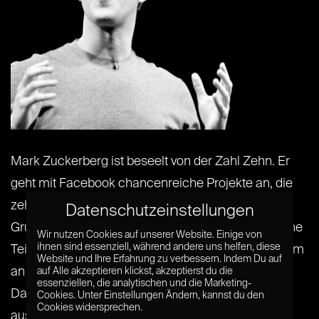
Mark Zuckerberg ist beseelt von der Zahl Zehn. Er
geht mit Facebook chancenreiche Projekte an, die
zehnmal mehr Vernetzung ermöglichen. Das
Datenschutzeinstellungen
Grundprinzip: Durch eine reibungslose und einfache
Wir nutzen Cookies auf unserer Website. Einige von
ihnen sind essenziell, während andere uns helfen, diese
Teilnahme steigen die Netzwerkeffekte der Plattform
Website und Ihre Erfahrung zu verbessern. Indem Du auf
an und erhöhen die Möglichkeit, gigantische
auf Alle akzeptieren klickst, akzeptierst du die
essenziellen, die analytischen und die Marketing-
Datenmengen zu erfassen, zu analysieren und
Cookies. Unter Einstellungen Ändern, kannst du den
Cookies widersprechen.
auszutauschen. Dazu zählt das von[...] [...]