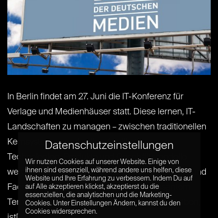
In Berlin findet am 27. Juni die IT-Konferenz für
Verlage und Medienhäuser statt. Diese lernen, IT-
Landschaften zu managen – zwischen traditionellen
Kernsystemen und agilen Applikationen.
Datenschutzeinstellungen
Technologien, Produkte und Geschäftsmodelle
Wir nutzen Cookies auf unserer Website. Einige von
ihnen sind essenziell, während andere uns helfen, diese
werden heute von Internet-Giganten wie Google und
Website und Ihre Erfahrung zu verbessern. Indem Du auf
Facebook, aber auch von Start-Ups in rasantem
auf Alle akzeptieren klickst, akzeptierst du die
essenziellen, die analytischen und die Marketing-
Tempo entwickelt. Um konkurrenzfähig zu bleiben,
Cookies. Unter Einstellungen Ändern, kannst du den
Cookies widersprechen.
ist[...] [...]