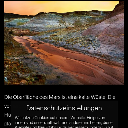
Die Oberfläche des Mars ist eine kalte Wüste. Die
vernarbte Landschaft lässt ehemals rauschende
Datenschutzeinstellungen
Flüsse, ruhige Seen und möglicherweise sogar
Wir nutzen Cookies auf unserer Website. Einige von
ihnen sind essenziell, während andere uns helfen, diese
planetenweite Meere erahnen. Jedoch beträgt die
Website und Ihre Erfahrung zu verbessern. Indem Du auf