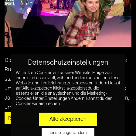
Die Year of the X Reihe ging dieses Jahr in die dritte
Datenschutzeinstellungen
Runde: Nach dem Jahr der Ziege und des Affen
Wir nutzen Cookies auf unserer Website. Einige von
ihnen sind essenziell, während andere uns helfen, diese
stand 2017 alles im Zeichen des Hahns. Das Team
Website und Ihre Erfahrung zu verbessern. Indem Du auf
um Gründer Markus von der Luehe lässt sich jedes
auf Alle akzeptieren klickst, akzeptierst du die
essenziellen, die analytischen und die Marketing-
Jahr von den chinesischen Sternzeichen inspirieren,
Cookies. Unter Einstellungen Ändern, kannst du den
Cookies widersprechen.
um die Digitalkonferenz immer wieder[...] [...]
Read More »
Alle akzeptieren
Einstellungen ändern