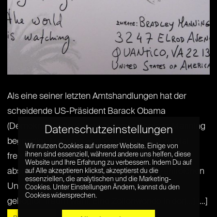
Als eine seiner letzten Amtshandlungen hat der
scheidende US-Präsident Barack Obama
(Demokraten) die Whistleblowerin Chelsea Manning
Datenschutzeinstellungen
begnadigt. Manning wird voraussichtlich im Mai
Wir nutzen Cookies auf unserer Website. Einige von
ihnen sind essenziell, während andere uns helfen, diese
freikommen, statt noch weitere 28 Jahre in Haft
Website und Ihre Erfahrung zu verbessern. Indem Du auf
absitzen zu müssen. Damit wird für ihre zahlreichen
auf Alle akzeptieren klickst, akzeptierst du die
essenziellen, die analytischen und die Marketing-
Unterstützerinnen und Unterstützer ein lang
Cookies. Unter Einstellungen Ändern, kannst du den
Cookies widersprechen.
gehegter Traum wahr. Eine Zeitenwende in der[...] [...]