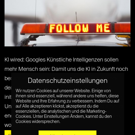
KI wired: Googles Künstliche Intelligenzen sollen
mehr Mensch sein: Damit uns die KI in Zukunft noch
besser verstehen und unterstützen kann, startet
Datenschutzeinstellungen
derzeit Googles Projekt People + AI Research
Wir nutzen Cookies auf unserer Website. Einige von
ihnen sind essenziell, während andere uns helfen, diese
initiative (PAIR), wie Google am Montag auf seinem
Website und Ihre Erfahrung zu verbessern. Indem Du auf
Unternehmerblog ankündigte. Das Projekt arbeitet
auf Alle akzeptieren klickst, akzeptierst du die
essenziellen, die analytischen und die Marketing-
eng mit drei verschiedenen Gebieten zusammen,
Cookies. Unter Einstellungen Ändern, kannst du den
Cookies widersprechen.
wobei eines[...] [...]