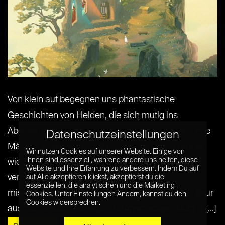
Von klein auf begegnen uns phantastische
Geschichten von Helden, die sich mutig ins
Abenteuer stürzen. Sie kämpfen gegen bedrohliche
Datenschutzeinstellungen
Mächte, übermächtige Zauberer und auch immer
Wir nutzen Cookies auf unserer Website. Einige von
ihnen sind essenziell, während andere uns helfen, diese
wieder gegen Monster. Doch was, wenn diese
Website und Ihre Erfahrung zu verbessern. Indem Du auf
vermeintlich bösen Monster einfach nur
auf Alle akzeptieren klickst, akzeptierst du die
essenziellen, die analytischen und die Marketing-
missverstanden sind? Wenn sie eigentlich von Natur
Cookies. Unter Einstellungen Ändern, kannst du den
Cookies widersprechen.
aus niemandem Schaden zufügen wollen, sich[...] [...]