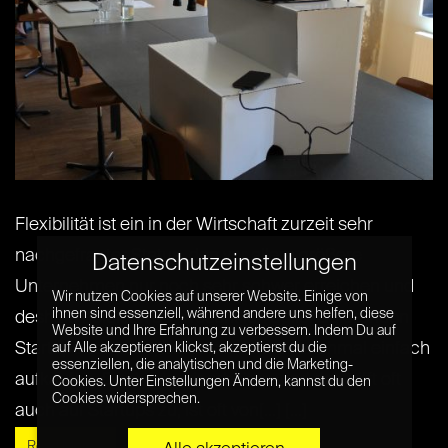
Flexibilität ist ein in der Wirtschaft zurzeit sehr
nachgefragter Status, den vor allem größere
Datenschutzeinstellungen
Unternehmen nur noch sehr schwer erreichen und
Wir nutzen Cookies auf unserer Website. Einige von
ihnen sind essenziell, während andere uns helfen, diese
deshalb neidisch auf wesentlich agiler agierenden
Website und Ihre Erfahrung zu verbessern. Indem Du auf
Startups schauen, bevor sie dann manchmal einfach
auf Alle akzeptieren klickst, akzeptierst du die
essenziellen, die analytischen und die Marketing-
aufkaufen. Doch wie wir arbeiten, und das trifft oft
Cookies. Unter Einstellungen Ändern, kannst du den
Cookies widersprechen.
auch auf Startups zu, ist oft von[...] [...]
Read More »