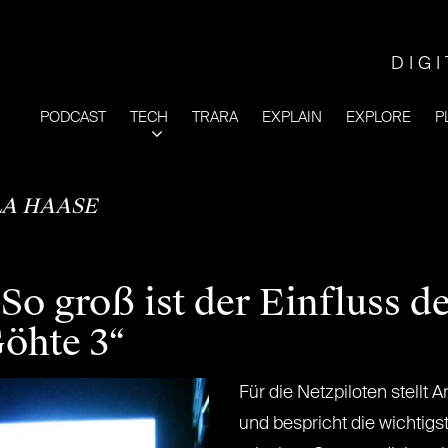
DIG
PODCAST
TECH
TRARA
EXPLAIN
EXPLORE
P
LA HAASE
So groß ist der Einfluss 
Göhte 3“
Für die Netzpiloten stellt 
und bespricht die wichtig