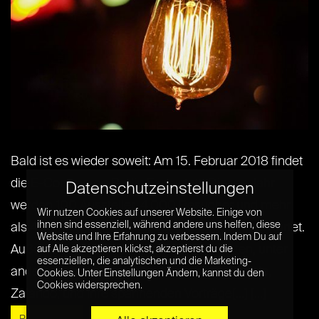
Bald ist es wieder soweit: Am 15. Februar 2018 findet
die E-Commerce Berlin Expo statt. Dieses Jahr
Datenschutzeinstellungen
werden 100 Aussteller, 4.000 Besucher und mehr
Wir nutzen Cookies auf unserer Website. Einige von
ihnen sind essenziell, während andere uns helfen, diese
als 40 Unternehmen aus der E-Commerce erwartet.
Website und Ihre Erfahrung zu verbessern. Indem Du auf
Außerdem dürft ihr euch auf 40 Referenten, unter
auf Alle akzeptieren klickst, akzeptierst du die
essenziellen, die analytischen und die Marketing-
anderem von L’Oreal, eBay, Facebook, Google,
Cookies. Unter Einstellungen Ändern, kannst du den
Cookies widersprechen.
Zalando, und ihre spannenden Vorträge[...] [...]