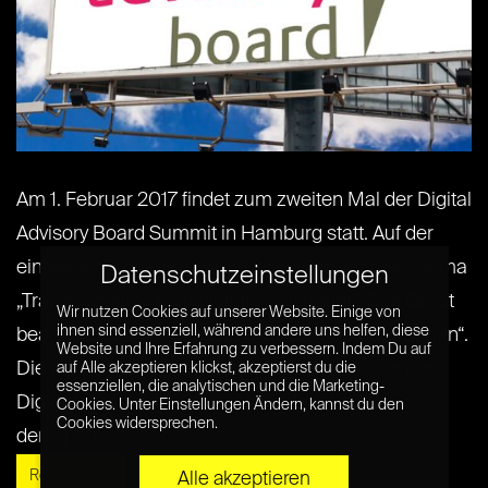
Am 1. Februar 2017 findet zum zweiten Mal der Digital
Advisory Board Summit in Hamburg statt. Auf der
eintägigen Konferenz dreht sich alles um das Thema
Datenschutzeinstellungen
„Transformation statt digitale Frustration. Das Ob ist
Wir nutzen Cookies auf unserer Website. Einige von
ihnen sind essenziell, während andere uns helfen, diese
beantwortet, aber das Wie stellt Herausforderungen“.
Website und Ihre Erfahrung zu verbessern. Indem Du auf
Die Veranstaltung soll Unternehmenslenkern und
auf Alle akzeptieren klickst, akzeptierst du die
essenziellen, die analytischen und die Marketing-
Digitalexperten als Wissensplattform dienen, auf
Cookies. Unter Einstellungen Ändern, kannst du den
Cookies widersprechen.
der[...] [...]
Read More »
Alle akzeptieren