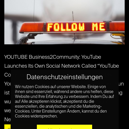
YOUTUBE Business2Community: YouTube
Launches Its Own Social Network Called “YouTube
Community”: Es war nur eine Frage der Zeit, bis
Datenschutzeinstellungen
YouTube sein eigenes soziales Netzwerk startet. Nun
Wir nutzen Cookies auf unserer Website. Einige von
ihnen sind essenziell, während andere uns helfen, diese
ist es endlich so weit. Unter strenger Geheimhaltung
Website und Ihre Erfahrung zu verbessern. Indem Du auf
wurde die Plattform entwickelt und von einigen
auf Alle akzeptieren klickst, akzeptierst du die
essenziellen, die analytischen und die Marketing-
wenigen YouTubern getestet. Das neue soziale
Cookies. Unter Einstellungen Ändern, kannst du den
Cookies widersprechen.
Netzwerk mit dem[...] [...]