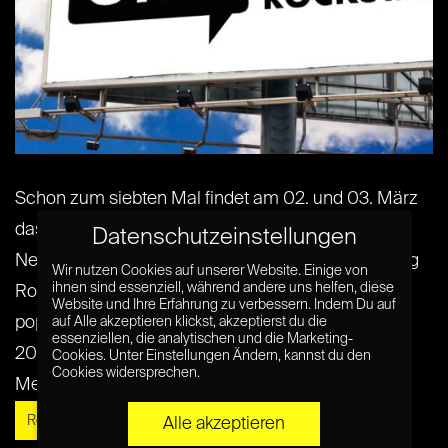
Schon zum siebten Mal findet am 02. und 03. März
das ultimative Event für Weiterbildung und
Datenschutzeinstellungen
Networking in Hamburg statt. Das Online Marketing
Wir nutzen Cookies auf unserer Website. Einige von
ihnen sind essenziell, während andere uns helfen, diese
Rockstars Festival ist in den letzten Jahren so
Website und Ihre Erfahrung zu verbessern. Indem Du auf
populär geworden, dass die Besucherzahlen von
auf Alle akzeptieren klickst, akzeptierst du die
essenziellen, die analytischen und die Marketing-
200 auf über 25.000 gewachsen sind. Gleich drei
Cookies. Unter Einstellungen Ändern, kannst du den
Cookies widersprechen.
Messehallen sind für die Gäste aus der[...] [...]
Read More »
Alle akzeptieren