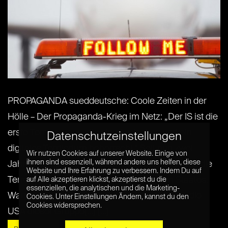
PROPAGANDA sueddeutsche: Coole Zeiten in der
Hölle – Der Propaganda-Krieg im Netz: „Der IS ist die
erste Terrorgruppe, die ein physisches und ein
Datenschutzeinstellungen
digitales Territorium beherrscht.“ Seit nun zwei
Wir nutzen Cookies auf unserer Website. Einige von
ihnen sind essenziell, während andere uns helfen, diese
Jahren kämpft eine internationale Allianz gegen die
Website und Ihre Erfahrung zu verbessern. Indem Du auf
Terroristen des sogenannten Islamischen Staates.
auf Alle akzeptieren klickst, akzeptierst du die
essenziellen, die analytischen und die Marketing-
Warum können militärische Großmächte wie die
Cookies. Unter Einstellungen Ändern, kannst du den
Cookies widersprechen.
USA dieser Gruppe[...] [...]