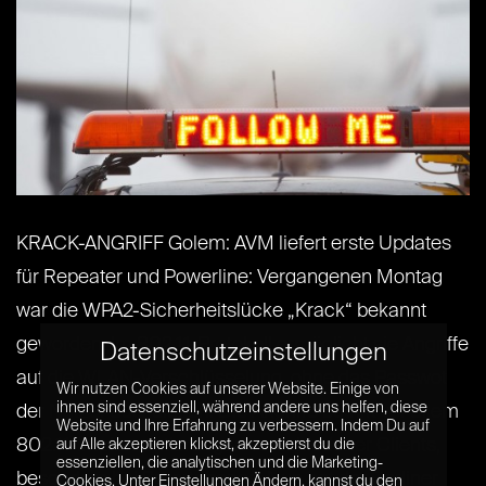
KRACK-ANGRIFF Golem: AVM liefert erste Updates
für Repeater und Powerline: Vergangenen Montag
war die WPA2-Sicherheitslücke „Krack“ bekannt
geworden. Im 802.11-Protokoll ermöglicht sie Angriffe
Datenschutzeinstellungen
auf die WLAN-Verschlüsselung, ohne das Passwot
Wir nutzen Cookies auf unserer Website. Einige von
ihnen sind essenziell, während andere uns helfen, diese
der Nutzer auszulesen. Die Angriffe betrifft vor allem
Website und Ihre Erfahrung zu verbessern. Indem Du auf
802.11-Implementierungen verschiedener Clients,
auf Alle akzeptieren klickst, akzeptierst du die
essenziellen, die analytischen und die Marketing-
besonders bei Smartphones. Nun hat der Berliner
Cookies. Unter Einstellungen Ändern, kannst du den