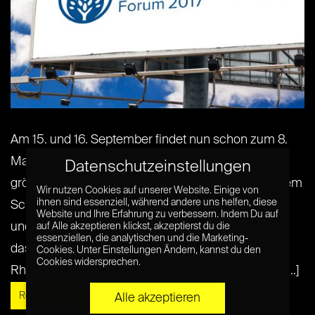
Am 15. und 16. September findet nun schon zum 8.
Mal das EBSpreneurship Forum statt. Es ist der
Datenschutzeinstellungen
größte von Studenten organisierte Kongress mit dem
Wir nutzen Cookies auf unserer Website. Einige von
ihnen sind essenziell, während andere uns helfen, diese
Schwerpunkt Gründerwesen. Investoren, Gründer
Website und Ihre Erfahrung zu verbessern. Indem Du auf
und Studenten treffen auf dem Event aufeinander,
auf Alle akzeptieren klickst, akzeptierst du die
essenziellen, die analytischen und die Marketing-
dass auf dem Campus der EBS Universität im
Cookies. Unter Einstellungen Ändern, kannst du den
Cookies widersprechen.
Rheingau stattfinden wird. Auf dem Programm[...] [...]
Read More »
Alle akzeptieren