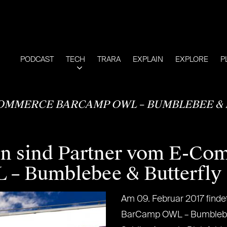
PODCAST
TECH
TRARA
EXPLAIN
EXPLORE
P
OMMERCE BARCAMP OWL – BUMBLEBEE &
en sind Partner vom E-Co
– Bumblebee & Butterfly
Am 09. Februar 2017 find
BarCamp OWL – Bumblebee 