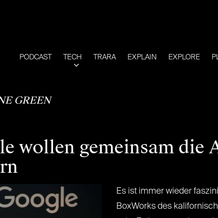
PODCAST
TECH
TRARA
EXPLAIN
EXPLORE
P
NE GREEN
e wollen gemeinsam die Ar
rn
Es ist immer wieder faszin
BoxWorks des kalifornisc