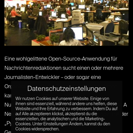
Eine wohlgelittene Open-Source-Anwendung für
Nachrichtenredaktionen sucht einen oder mehrere
Journalisten-Entwickler – oder sogar eine
Organisation – die die Zügel in die Hand nehmen
Datenschutzeinstellungen
kann und dabei hilft, eine größere
Wir nutzen Cookies auf unserer Website. Einige von
ihnen sind essenziell, während andere uns helfen, diese
Nutzergemeinschaft aufzubauen. PANDA („PANDA A
Website und Ihre Erfahrung zu verbessern. Indem Du auf
News Data Application“, nicht zu verwechseln mit der
auf Alle akzeptieren klickst, akzeptierst du die
essenziellen, die analytischen und die Marketing-
„Python-Datenanalyse-Bibliothek„), war 2011
Cookies. Unter Einstellungen Ändern, kannst du den
Cookies widersprechen.
Gewinner der Knight News Challenge.[...] [...]