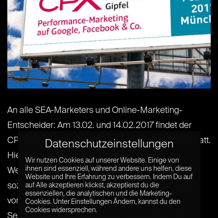
An alle SEA-Marketers und Online-Marketing-
Entscheider: Am 13.02. und 14.02.2017 findet der
CPX Performance Marketing Gipfel in München statt.
Datenschutzeinstellungen
Hier erfahrt ihr alles Wissenswerte zum Thema
Wir nutzen Cookies auf unserer Website. Einige von
ihnen sind essenziell, während andere uns helfen, diese
Werbung und Marketing auf Suchmaschinen und
Website und Ihre Erfahrung zu verbessern. Indem Du auf
sozialen Kanälen wie Facebook & Co. Lasst euch
auf Alle akzeptieren klickst, akzeptierst du die
essenziellen, die analytischen und die Marketing-
von erstklassigen Referenten, wie Denis Dautaj,
Cookies. Unter Einstellungen Ändern, kannst du den
Cookies widersprechen.
Search Audience & Automation Specialist[...] [...]