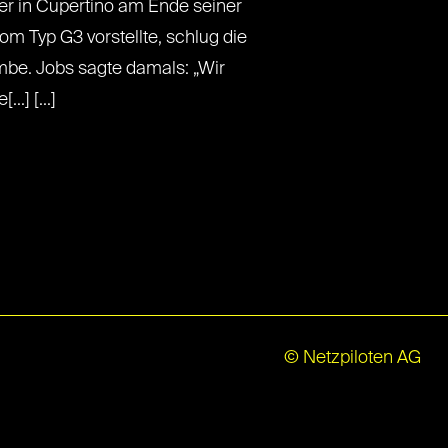
ter in Cupertino am Ende seiner
m Typ G3 vorstellte, schlug die
mbe. Jobs sagte damals: „Wir
..] [...]
© Netzpiloten AG