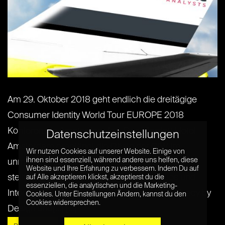
Am 29. Oktober 2018 geht endlich die dreitägige
Consumer Identity World Tour EUROPE 2018
Konferenz in Amsterdam los. Das Marriott Hotel
Datenschutzeinstellungen
Amsterdam empfängt die Gäste der CIW im
Wir nutzen Cookies auf unserer Website. Einige von
ihnen sind essenziell, während andere uns helfen, diese
unmittelbaren Zentrum der Stadt. KuppingerCole
Website und Ihre Erfahrung zu verbessern. Indem Du auf
stellt 26 Sprecher auf die Bühne, die Neues und
auf Alle akzeptieren klickst, akzeptierst du die
essenziellen, die analytischen und die Marketing-
Interessantes zum Thema Kundeservice, Privacy by
Cookies. Unter Einstellungen Ändern, kannst du den
Cookies widersprechen.
Design und[...] [...]