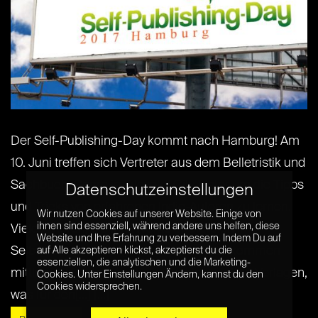
Der Self-Publishing-Day kommt nach Hamburg! Am
10. Juni treffen sich Vertreter aus dem Belletristik und
Sachbuch-Genre im Novotel City Alster um die Tipps
Datenschutzeinstellungen
und Tricks von erfahrenen Indie-Autoren zu lernen.
Wir nutzen Cookies auf unserer Website. Einige von
ihnen sind essenziell, während andere uns helfen, diese
Viele Autoren, die ihre Werke erfolgreich im
Website und Ihre Erfahrung zu verbessern. Indem Du auf
Selbstverlag herausgebracht haben, bekommen
auf Alle akzeptieren klickst, akzeptierst du die
essenziellen, die analytischen und die Marketing-
mittlerweile gute Angebote von klassischen Verlagen,
Cookies. Unter Einstellungen Ändern, kannst du den
Cookies widersprechen.
was für den[...] [...]