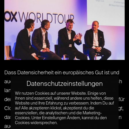
Dass Datensicherheit ein europäisches Gut ist und
auch ein Wettbewerbsvorteil sein kann, war für mich
Datenschutzeinstellungen
lange immer mehr Wunschdenken als Realität. In
Wir nutzen Cookies auf unserer Website. Einige von
ihnen sind essenziell, während andere uns helfen, diese
den letzten drei Jahren hat mich aber der Anbieter für
Website und Ihre Erfahrung zu verbessern. Indem Du auf
Cloud-Content-Management, Box, davon überzeugt,
auf Alle akzeptieren klickst, akzeptierst du die
essenziellen, die analytischen und die Marketing-
dass man diese bisher sehr leer wirkenden Phrasen
Cookies. Unter Einstellungen Ändern, kannst du den
Cookies widersprechen.
auch mit Business füllen kann. Vor[...] [...]