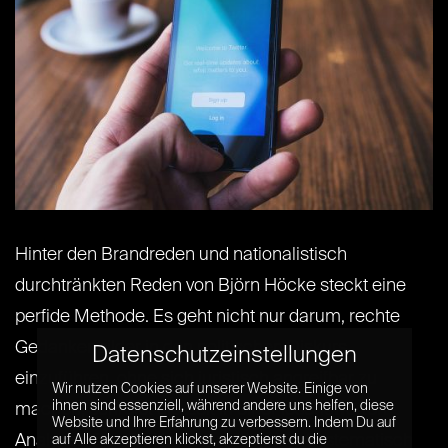
Hinter den Brandreden und nationalistisch
durchtränkten Reden von Björn Höcke steckt eine
perfide Methode. Es geht nicht nur darum, rechte
Gedankenbilder in den politischen Diskurs
Datenschutzeinstellungen
einzuführen, ohne sich juristisch angreifbar zu
Wir nutzen Cookies auf unserer Website. Einige von
ihnen sind essenziell, während andere uns helfen, diese
machen, schreibt die Zeit in einer lesenswerten
Website und Ihre Erfahrung zu verbessern. Indem Du auf
Analyse: „Das Ziel ist Überwältigung. Systematisch
auf Alle akzeptieren klickst, akzeptierst du die