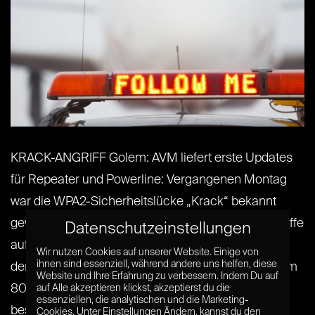
KRACK-ANGRIFF Golem: AVM liefert erste Updates
für Repeater und Powerline: Vergangenen Montag
war die WPA2-Sicherheitslücke „Krack“ bekannt
geworden. Im 802.11-Protokoll ermöglicht sie Angriffe
Datenschutzeinstellungen
auf die WLAN-Verschlüsselung, ohne das Passwot
Wir nutzen Cookies auf unserer Website. Einige von
ihnen sind essenziell, während andere uns helfen, diese
der Nutzer auszulesen. Die Angriffe betrifft vor allem
Website und Ihre Erfahrung zu verbessern. Indem Du auf
802.11-Implementierungen verschiedener Clients,
auf Alle akzeptieren klickst, akzeptierst du die
essenziellen, die analytischen und die Marketing-
besonders bei Smartphones. Nun hat der Berliner
Cookies. Unter Einstellungen Ändern, kannst du den