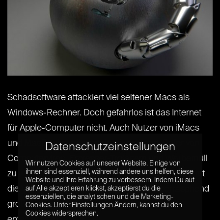
Schadsoftware attackiert viel seltener Macs als
Windows-Rechner. Doch gefahrlos ist das Internet
für Apple-Computer nicht. Auch Nutzer von iMacs
und MacBooks müssen damit rechnen, Opfer von
Datenschutzeinstellungen
Computerviren, Erpresser-Trojanern und Werbemüll
Wir nutzen Cookies auf unserer Website. Einige von
ihnen sind essenziell, während andere uns helfen, diese
zu werden. Angesichts der geringen Gefährdung ist
Website und Ihre Erfahrung zu verbessern. Indem Du auf
die Virenscanner-Auswahl für macOS überraschend
auf Alle akzeptieren klickst, akzeptierst du die
essenziellen, die analytischen und die Marketing-
groß. Für welches Programm solltet ihr euch
Cookies. Unter Einstellungen Ändern, kannst du den
Cookies widersprechen.
entscheiden?[...] [...]