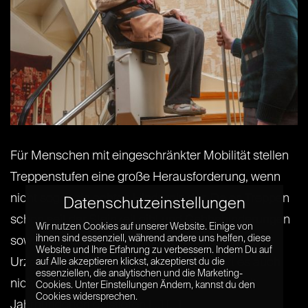
Für Menschen mit eingeschränkter Mobilität stellen
Treppenstufen eine große Herausforderung, wenn
nicht sogar ein echtes Hindernis dar. Da es Treppen
Datenschutzeinstellungen
schon seit der Steinzeit gibt und Gehbehinderungen
Wir nutzen Cookies auf unserer Website. Einige von
ihnen sind essenziell, während andere uns helfen, diese
sowieso, steht die Menschheit buchstäblich seit
Website und Ihre Erfahrung zu verbessern. Indem Du auf
Urzeiten vor diesem Problem. So wundert es auch
auf Alle akzeptieren klickst, akzeptierst du die
essenziellen, die analytischen und die Marketing-
nicht, dass die ersten Lösungen ebenfalls seit
Cookies. Unter Einstellungen Ändern, kannst du den
Cookies widersprechen.
Jahrhunderten existieren,[...] [...]