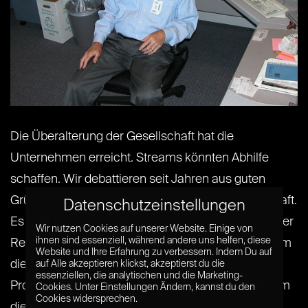
Die Überalterung der Gesellschaft hat die
Unternehmen erreicht. Streams könnten Abhilfe
schaffen. Wir debattieren seit Jahren aus guten
Gründen über die Überalterung unserer Gesellschaft.
Datenschutzeinstellungen
Es geht dabei in erster Linie um die Finanzierung der
Wir nutzen Cookies auf unserer Website. Einige von
ihnen sind essenziell, während andere uns helfen, diese
Rentenversicherung über das Umlageverfahren, um
Website und Ihre Erfahrung zu verbessern. Indem Du auf
die Kosten der Altenpflege, Fachkräftemangel,
auf Alle akzeptieren klickst, akzeptierst du die
essenziellen, die analytischen und die Marketing-
Probleme bei der Unternehmensnachfolge oder um
Cookies. Unter Einstellungen Ändern, kannst du den
Cookies widersprechen.
die[...] [...]