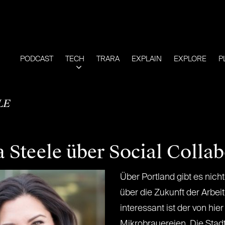
PODCAST
TECH
TRARA
EXPLAIN
EXPLORE
P
LE
 Steele über Social Collab
Über Portland gibt es nich
über die Zukunft der Arbei
interessant ist der von hie
Mikrobrauereien. Die Stadt