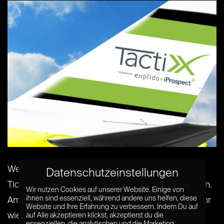
Wenn ihr Lust habt dabei zu sein, könnt ihr auf der
Datenschutzeinstellungen
Ticket-Seite mit dem Code netzpiloten 20% sparen.
Wir nutzen Cookies auf unserer Website. Einige von
ihnen sind essenziell, während andere uns helfen, diese
Am 15. Mai findet die TactixX 2018 auch dieses Jahr
Website und Ihre Erfahrung zu verbessern. Indem Du auf
wieder in München statt und geht damit bereits in
auf Alle akzeptieren klickst, akzeptierst du die