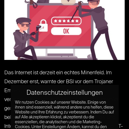
Das Internet ist derzeit ein echtes Minenfeld. Im
Dezember erst, warnte der BSI vor dem Trojaner
Emotet, der besonders gefährliche E-Mails
Datenschutzeinstellungen
verschickt. Kürzlich veröffentlichte der mittlerweile
Wir nutzen Cookies auf unserer Website. Einige von
ihnen sind essenziell, während andere uns helfen, diese
gesperrte Twitter-Account @_0rbit sensible Daten
Website und Ihre Erfahrung zu verbessern. Indem Du auf
bekannter Persönlichkeiten aus Politik, Show und
auf Alle akzeptieren klickst, akzeptierst du die
essenziellen, die analytischen und die Marketing-
Internet. Nun kommt der nächste große Hammer. IT-
Cookies. Unter Einstellungen Ändern, kannst du den