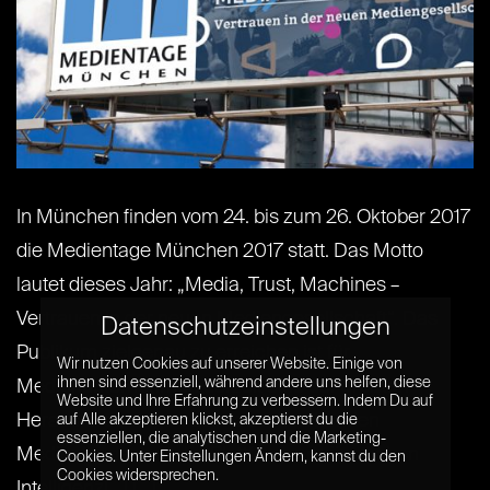
In München finden vom 24. bis zum 26. Oktober 2017
die Medientage München 2017 statt. Das Motto
lautet dieses Jahr: „Media, Trust, Machines –
Vertrauen in der neuen Mediengesellschaft“. Das
Datenschutzeinstellungen
Publikum zielgenau zu erreichen ist für
Wir nutzen Cookies auf unserer Website. Einige von
ihnen sind essenziell, während andere uns helfen, diese
Medienunternehmen derzeit eine der größten
Website und Ihre Erfahrung zu verbessern. Indem Du auf
Herausforderungen der neu entstehenden
auf Alle akzeptieren klickst, akzeptierst du die
essenziellen, die analytischen und die Marketing-
Medienlandschaft der Plattformen, künstlichen
Cookies. Unter Einstellungen Ändern, kannst du den
Cookies widersprechen.
Intelligenz[...] [...]