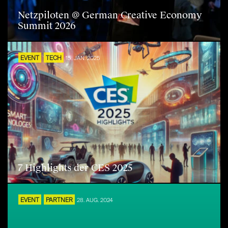
Netzpiloten @ German Creative Economy
Summit 2026
EVENT
TECH
15. JAN. 2025
7 Highlights der CES 2025
EVENT
PARTNER
28. AUG. 2024