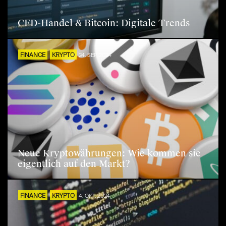
CFD-Handel & Bitcoin: Digitale Trends
FINANCE
KRYPTO
24. SEP. 2024
Neue Kryptowährungen: Wie kommen sie
eigentlich auf den Markt?
FINANCE
KRYPTO
4. OKT. 2024