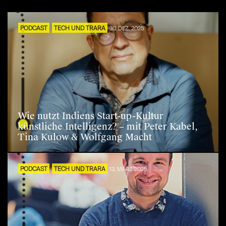
PODCAST
TECH UND TRARA
30. DEZ. 2025
Wie nutzt Indiens Start-up-Kultur
künstliche Intelligenz? – mit Peter Kabel,
Tina Kulow & Wolfgang Macht
PODCAST
TECH UND TRARA
13. MÄRZ 2025