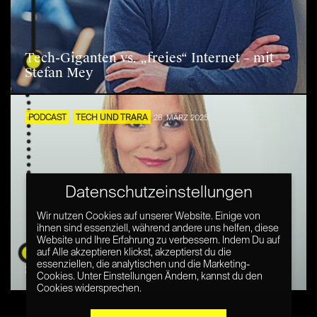
Tech-Giganten vs. „freies“ Internet – mit
Stefan Mey
PODCAST
TECH UND TRARA
28. MÄRZ 2025
Datenschutzeinstellungen
Wir nutzen Cookies auf unserer Website. Einige von
ihnen sind essenziell, während andere uns helfen, diese
Website und Ihre Erfahrung zu verbessern. Indem Du auf
Was steckt hinter der „Tiktokisierung“ von
auf Alle akzeptieren klickst, akzeptierst du die
essenziellen, die analytischen und die Marketing-
Social Media? – mit Johanna Rüdiger
Cookies. Unter Einstellungen Ändern, kannst du den
Cookies widersprechen.