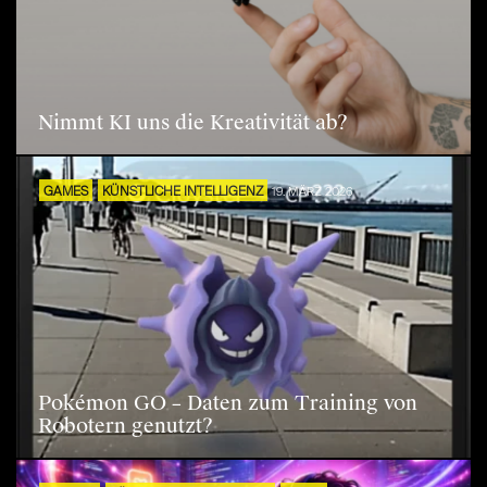
Nimmt KI uns die Kreativität ab?
GAMES
KÜNSTLICHE INTELLIGENZ
19. MÄRZ 2026
Pokémon GO – Daten zum Training von
Robotern genutzt?