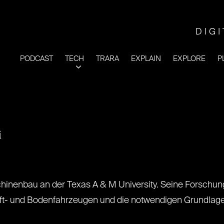
DIG
PODCAST
TECH
TRARA
EXPLAIN
EXPLORE
P
i
chinenbau an der Texas A & M University. Seine Forsch
uft- und Bodenfahrzeugen und die notwendigen Grundla