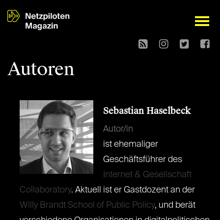
open
Autoren
Sebastian Haselbeck
Autor/in
ist ehemaliger
Geschäftsführer des
Internet & Gesellschaft
Collaboratory
. Aktuell ist er Gastdozent an der
Willy Brandt School of Public Policy
, und berät