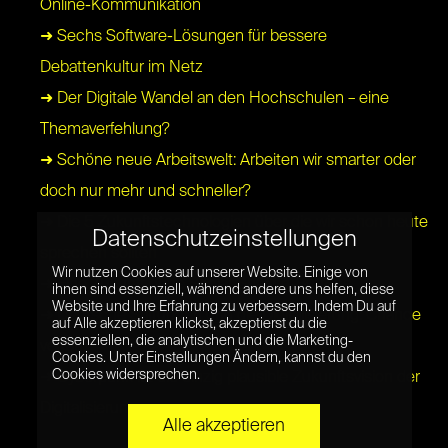
Online-Kommunikation
➜ Sechs Software-Lösungen für bessere
Debattenkultur im Netz
➜ Der Digitale Wandel an den Hochschulen – eine
Themaverfehlung?
➜ Schöne neue Arbeitswelt: Arbeiten wir smarter oder
doch nur mehr und schneller?
➜ Die 5 Zukunftstechnologien über die wir schon heute
Datenschutzeinstellungen
sprechen sollten
Wir nutzen Cookies auf unserer Website. Einige von
➜ Eine Zukunft ohne Social-Sharing-Buttons
ihnen sind essenziell, während andere uns helfen, diese
Website und Ihre Erfahrung zu verbessern. Indem Du auf
➜ Deutsche Stiftungen und die Digitalisierung: Chance
auf Alle akzeptieren klickst, akzeptierst du die
essenziellen, die analytischen und die Marketing-
vertan?
Cookies. Unter Einstellungen Ändern, kannst du den
Cookies widersprechen.
➜ Cyberpunk ist die einzig plausible Zukunftsvision der
Digitalisierung
Alle akzeptieren