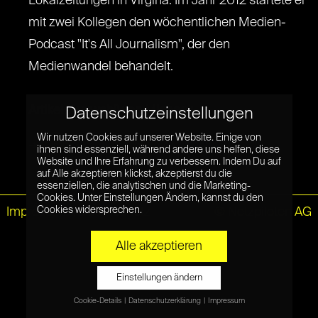
Lokalzeitungen in Virgina. Im Jahr 2012 startete er
mit zwei Kollegen den wöchentlichen Medien-
Podcast "It's All Journalism", der den
Medienwandel behandelt.
Artikel (Auswahl) von Michael:
Datenschutzeinstellungen
Wir nutzen Cookies auf unserer Website. Einige von
➜ Barack Obama spricht mit Vox.com
ihnen sind essenziell, während andere uns helfen, diese
Website und Ihre Erfahrung zu verbessern. Indem Du auf
auf Alle akzeptieren klickst, akzeptierst du die
essenziellen, die analytischen und die Marketing-
Cookies. Unter Einstellungen Ändern, kannst du den
Cookies widersprechen.
Impressum
|
Datenschutz
© Netzpiloten AG
Alle akzeptieren
Einstellungen ändern
Cookie-Details
Datenschutzerklärung
Impressum
Datenschutzeinstellungen