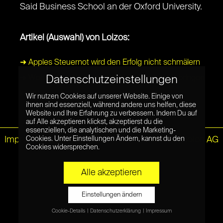
Said Business School an der Oxford University.
Artikel (Auswahl) von Loizos:
➜ Apples Steuernot wird den Erfolg nicht schmälern
➜ Wohin New Shepard die Menschheit noch bringen
Datenschutzeinstellungen
kann
Wir nutzen Cookies auf unserer Website. Einige von
ihnen sind essenziell, während andere uns helfen, diese
Website und Ihre Erfahrung zu verbessern. Indem Du auf
auf Alle akzeptieren klickst, akzeptierst du die
essenziellen, die analytischen und die Marketing-
Impressum
|
Datenschutz
© Netzpiloten AG
Cookies. Unter Einstellungen Ändern, kannst du den
Cookies widersprechen.
Alle akzeptieren
Einstellungen ändern
Cookie-Details
Datenschutzerklärung
Impressum
Datenschutzeinstellungen