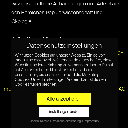
wissenschaftliche Abhandlungen und Artikel aus
den Bereichen Populärwissenschaft und
Ökologie.
Artikel (Auswahl) von James:
Datenschutzeinstellungen
➜ Fünf Gründe, warum wir die Klimaforschung der NASA
Wir nutzen Cookies auf unserer Website. Einige von
ihnen sind essenziell, während andere uns helfen, diese
brauchen
Website und Ihre Erfahrung zu verbessern. Indem Du auf
auf Alle akzeptieren klickst, akzeptierst du die
essenziellen, die analytischen und die Marketing-
Cookies. Unter Einstellungen Ändern, kannst du den
Cookies widersprechen.
Impressum
|
Datenschutz
© Netzpiloten AG
Alle akzeptieren
Einstellungen ändern
Cookie-Details
Datenschutzerklärung
Impressum
Datenschutzeinstellungen