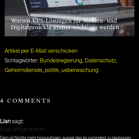
Warum VPS-Lösungen für Medien- und
Digitalprojekte immer wichtiger werden
Artikel per E-Mail verschicken
Schlagwörter:
Bundesregierung
,
Datenschutz
,
Geheimdienste
,
politik
,
ueberwachung
4 COMMENTS
Lian
sagt:
27. Apr. 2015 um 01:55 Uhr
Dem ist Nichts mehr hinzuzufügen, ausser das es zumindest zu begrüssen