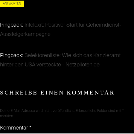
ANTWORTEN
Pingback:
Intelexit: Positiver Start für Geheimdienst-
Aussteigerkampagne
Pingback:
Selektorenliste: Wie sich das Kanzleramt
hinter den USA versteckte - Netzpiloten.de
SCHREIBE EINEN KOMMENTAR
Deine E-Mail-Adresse wird nicht veröffentlicht.
Erforderliche Felder sind mit
*
markiert
Kommentar
*