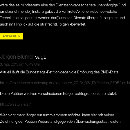
wäre das es mindestens eine den Diensten vorgeschaltete unabhängige (und
ernstzunehmende ) Instanz gäbe , die konkrete Aktionen (ebenso welche
Technik hierbei genutzt werden darf)`unserer` Dienste überprüft ,begleitet und -
auch im Hinblick auf die strafrechtl.Folgen -bewertet.
ANTWORTEN
Jürgen Blümer
sagt:
3. Apr. 2015 um 16:49 Uhr
Aktuell läuft die Bundestags-Petition gegen die Erhöhung des BND-Etats:
https://epetitionen.bundestag.de/petitionen/_2015/_03/_13/Petition_57952.nc.h
Diese Petition wird von verschiedenen Bürgerrechtsgruppen unterstützt:
http://wastun.jetzt/
Wer nicht mehr länger nur rummjammern möchte, kann hier mit seiner
Zeichnung der Petition Widerstand gegen den Überwachungsstaat leisten.